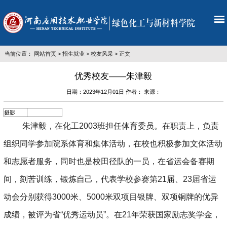
当前位置：
网站首页
>
招生就业
>
校友风采
> 正文
优秀校友——朱津毅
日期：2023年12月01日 作者： 来源：
摄影
朱津毅，在化工
2003
班担任体育委员。在职责上，负责
组织同学参加院系体育和集体活动，在校也积极参加文体活动
和志愿者服务，同时也是校田径队的一员，在省运会备赛期
间，刻苦训练，锻炼自己，代表学校参赛第
21
届
、
23
届省运
动会分别获得
3000
米、
5000
米双项目银牌、双项铜牌的优异
成绩，被评为省“优秀运动员”。
在
21
年荣获国家励志奖学金，