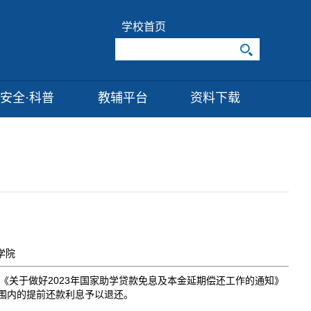
学校首页
安全·科普
教辅平台
资料下载
程学院
2023
《关于做好
年国家助学贷款免息及本金延期偿还工作的通知》
围内的提前还款利息予以退还。