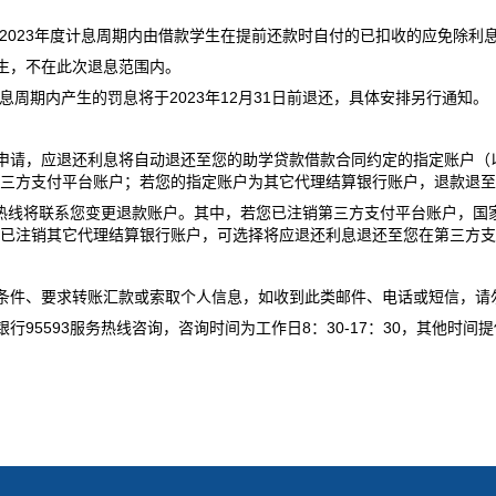
2023
年度计息周期内由借款学生在提前还款时自付的已扣收的应免除利
生，不在此次退息范围内。
2023
12
31
息周期内产生的罚息将于
年
月
日前退还，具体安排另行通知。
申请，应退还利息将自动退还至您的助学贷款借款合同约定的指定账户（
三方支付平台账户；若您的指定账户为其它代理结算银行账户，退款退至
热线将联系您变更退款账户。其中，若您已注销第三方支付平台账户，国
已注销其它代理结算银行账户，可选择将应退还利息退还至您在第三方
条件、要求转账汇款或索取个人信息，如收到此类邮件、电话或短信，请
95593
8
30-17
30
银行
服务热线咨询，咨询时间为工作日
：
：
，其他时间提